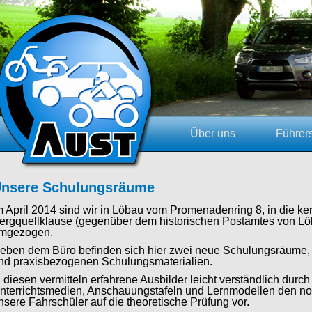
Über uns
Führer
nsere Schulungsräume
m April 2014 sind wir in Löbau vom Promenadenring 8, in die 
ergquellklause (gegenüber dem historischen Postamtes von Löb
mgezogen.
eben dem Büro befinden sich hier zwei neue Schulungsräume, a
nd praxisbezogenen Schulungsmaterialien.
n diesen vermitteln erfahrene Ausbilder leicht verständlich durc
nterrichtsmedien, Anschauungstafeln und Lernmodellen den not
nsere Fahrschüler auf die theoretische Prüfung vor.