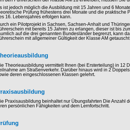
s ist jedoch möglich die Ausbildung mit 15 Jahren und 6 Monat
heoretische Prüfung frühestens drei Monate und die praktische
es 16. Lebensjahres erfolgen kann.
urch ein Pilotprojekt in Sachsen, Sachsen-Anhalt und Thüringe
ührerschein mit bereits 15 Jahren zu erlangen, dieser ist bis z
äumlich auf die drei genannten Bundesländer begrenzt, kann da
ührerschein mit allgemeiner Gültigkeit der Klasse AM getausch
heorieausbildung
ie Theorieausbildung vermittelt Ihnen (bei Ersterteilung) in 1
eilnahme am Straßenverkehr. Darüber hinaus wird in 2 Doppels
owie deren eingeschlossenen Klassen gelehrt.
raxisausbildung
ie Praxisausbildung beinhaltet nur Übungsfahrten Die Anzahl 
hren persönlichen Fähigkeiten und dem Lernfortschritt.
rüfung