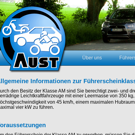
Über uns
Führer
llgemeine Informationen zur Führerscheinkla
urch den Besitz der Klasse AM sind Sie berechtigt zwei- und dre
ierrädrige Leichtkraftfahrzeuge mit einer Leermasse von 350 kg,
öchstgeschwindigkeit von 45 km/h, einem maximalen Hubraum
aximal vier kW zu führen.
oraussetzungen
m den Führerschein der Klasse AM zu erwerben, müssen Sie da