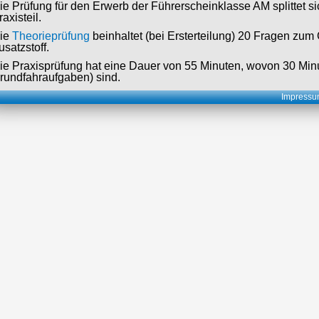
ie Prüfung für den Erwerb der Führerscheinklasse AM splittet si
raxisteil.
ie
Theorieprüfung
beinhaltet (bei Ersterteilung) 20 Fragen zu
usatzstoff.
ie Praxisprüfung hat eine Dauer von 55 Minuten, wovon 30 Minu
rundfahraufgaben) sind.
Impress